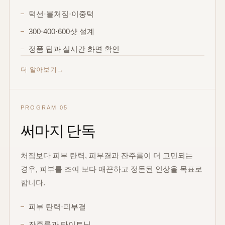
턱선·볼처짐·이중턱
300·400·600샷 설계
정품 팁과 실시간 화면 확인
더 알아보기
PROGRAM 05
써마지 단독
처짐보다 피부 탄력, 피부결과 잔주름이 더 고민되는
경우, 피부를 조여 보다 매끈하고 정돈된 인상을 목표로
합니다.
피부 탄력·피부결
잔주름과 타이트닝