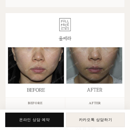
BEFORE
AFTER
ULTHERMAGE CASE
온라인 상담 예약
카카오톡 상담하기
울쎄라400샷 (24.3.26→24.8.13)