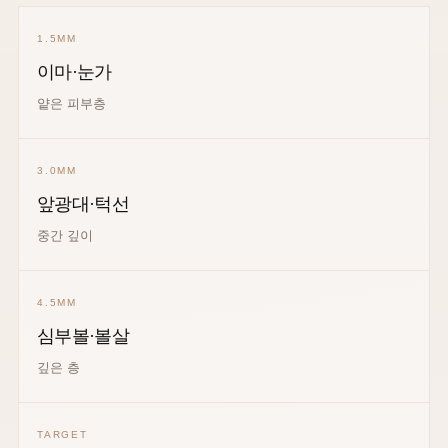
1.5MM
이마·눈가
얕은 피부층
3.0MM
앞광대·턱선
중간 깊이
4.5MM
심부볼·볼살
깊은 층
TARGET