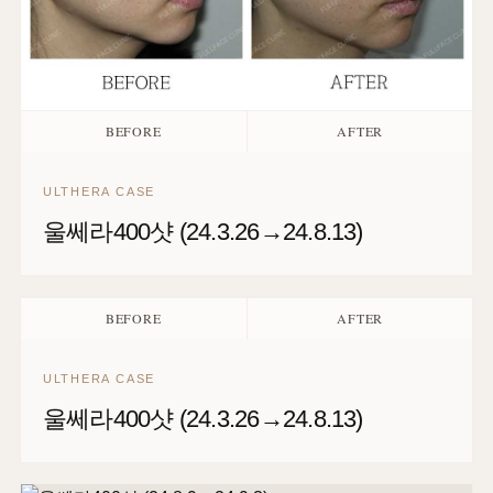
BEFORE
AFTER
ULTHERA CASE
울쎄라400샷 (24.3.26→24.8.13)