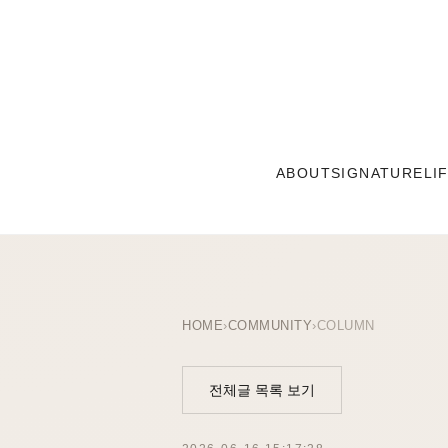
ABOUT
SIGNATURE
LI
HOME
›
COMMUNITY
›
COLUMN
전체글 목록 보기