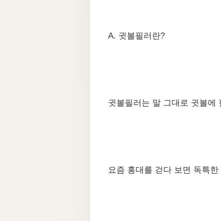
A. 귓볼필러란?
​귓볼필러는 말 그대로 귓볼에
요즘 홍대를 걷다 보면 독특한 