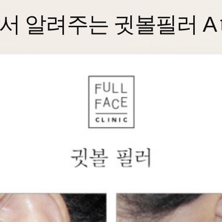
 알려주는 귓볼필러 A t