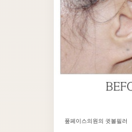
풒페이스의원의 귓볼필러