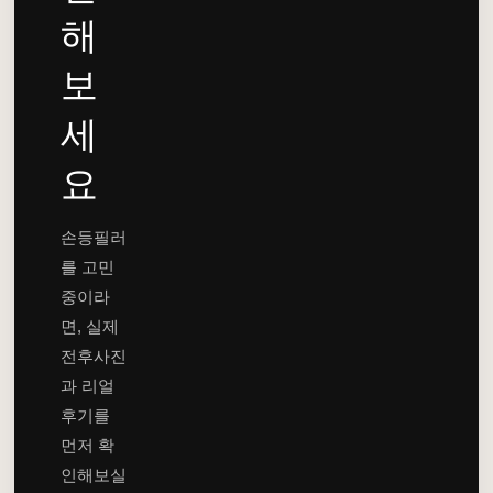
해
보
세
요
손등필러
를 고민
중이라
면, 실제
전후사진
과 리얼
후기를
먼저 확
인해보실