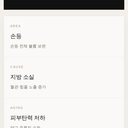
AREA
손등
손등 전체 볼륨 보완
CAUSE
지방 소실
혈관·힘줄 노출 증가
AGING
피부탄력 저하
얇고 주름진 손등