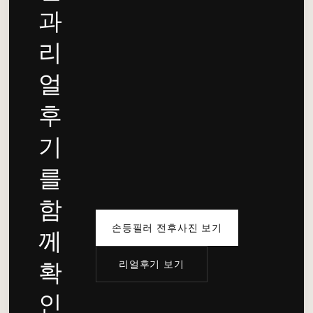
과
리
얼
후
기
를
함
손등필러 전후사진 보기
께
리얼후기 보기
확
인