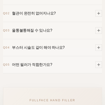
손등 지방 소실로 도드라진 혈관, 힘줄, 뼈 윤곽을 부드러운
혈관이 완전히 없어지나요?
Q02
필러로 자연스럽게 보완하는 시술입니다.
혈관을 없애는 시술이 아니라 손등 볼륨을 보완해 혈관과
울퉁불퉁해질 수 있나요?
Q03
힘줄이 덜 도드라져 보이도록 하는 시술입니다.
너무 얕거나 불균일하게 주입하면 울퉁불퉁해 보일 수 있어
부스터 시술도 같이 해야 하나요?
Q04
손등 전체에 균일하게 퍼지도록 디자인하는 것이 중요합니다.
피부탄력 저하가 심한 경우에는 필러만으로 한계가 있어
어떤 필러가 적합한가요?
Q05
콜라겐부스터나 스킨부스터를 함께 고려할 수 있습니다.
손등은 넓고 많이 움직이는 부위라 자연스럽게 퍼지는
부드러운 제형의 필러가 적합합니다.
FULLFACE HAND FILLER