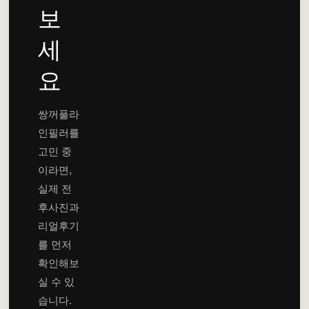
보
세
요
쌍꺼풀라
인필러를
고민 중
이라면,
실제 전
후사진과
리얼후기
를 먼저
확인해보
실 수 있
습니다.