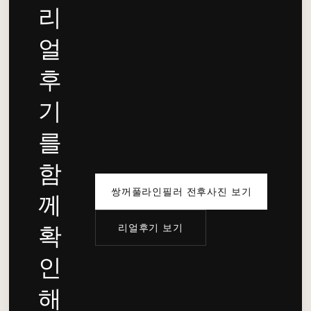
리
얼
후
기
를
함
쌍꺼풀라인필러 전후사진 보기
께
리얼후기 보기
확
인
해